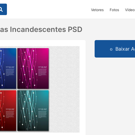
Vetores
Fotos
Vídeo
has Incandescentes PSD
Baixar A