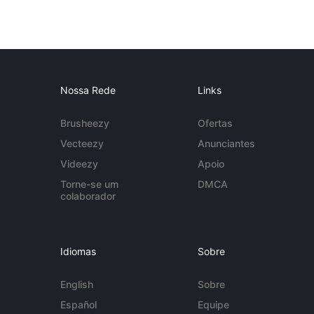
Nossa Rede
Links
Brusheezy
Ofertas
Vecteezy
Anunciantes
Videezy
Apoio
Torne-se um
DMCA
colaborador
Idiomas
Sobre
English
Sobre
Español
Equipe