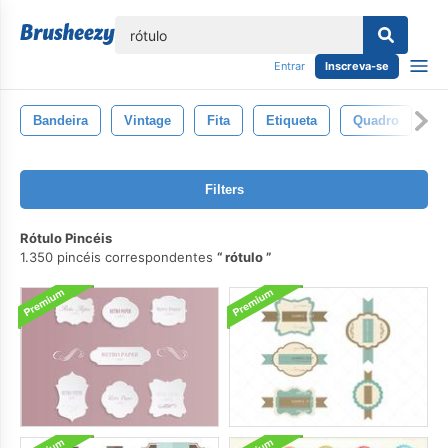
echar
Entrar
Inscreva-se
Bandeira
Vintage
Fita
Etiqueta
Quadro
A
Filters
Rótulo Pincéis
1.350 pincéis correspondentes
rótulo