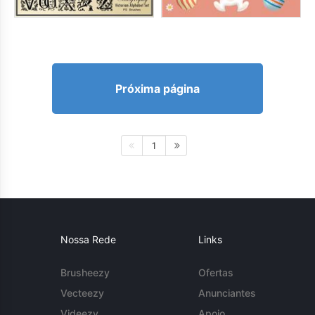
Próxima página
1
Nossa Rede
Links
Brusheezy
Ofertas
Vecteezy
Anunciantes
Videezy
Apoio