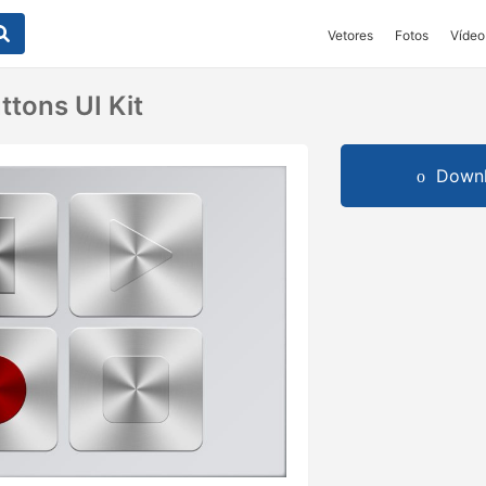
Vetores
Fotos
Vídeo
ttons UI Kit
Downl