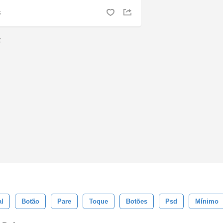
S
t
al
Botão
Pare
Toque
Botões
Psd
Mínimo