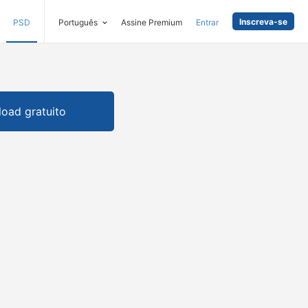
Inscreva-se
PSD
Português
Assine Premium
Entrar
oad gratuito