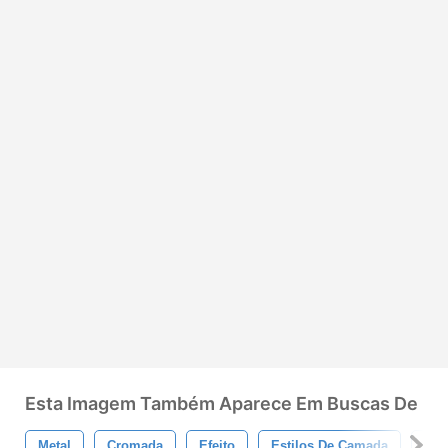
Esta Imagem Também Aparece Em Buscas De
Metal
Cromada
Efeito
Estilos De Camada
Tex