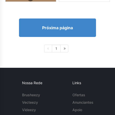
Próxima página
1
Nossa Rede
Links
Brusheezy
Ofertas
Vecteezy
Anunciantes
Videezy
Apoio