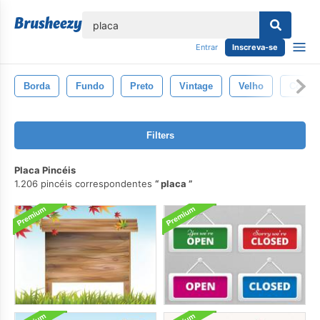
echar
Entrar
Inscreva-se
Borda
Fundo
Preto
Vintage
Velho
Cozin
Filters
Placa Pincéis
1.206 pincéis correspondentes
placa