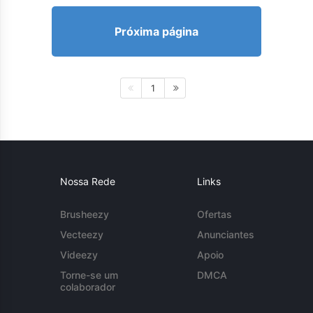
Próxima página
1
Nossa Rede
Links
Brusheezy
Ofertas
Vecteezy
Anunciantes
Videezy
Apoio
Torne-se um
DMCA
colaborador