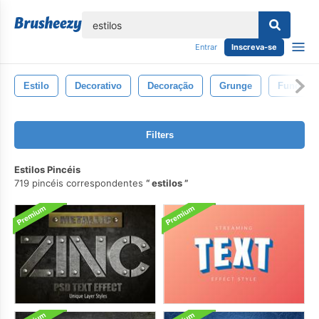
echar
Entrar
Inscreva-se
Estilo
Decorativo
Decoração
Grunge
Fundo
Filters
Estilos Pincéis
719 pincéis correspondentes
estilos