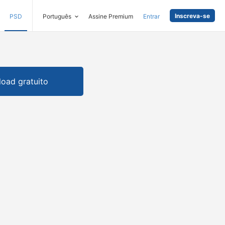
Inscreva-se
PSD
Português
Assine Premium
Entrar
oad gratuito