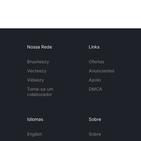
Nossa Rede
Links
Brusheezy
Ofertas
Vecteezy
Anunciantes
Videezy
Apoio
Torne-se um
DMCA
colaborador
Idiomas
Sobre
English
Sobre