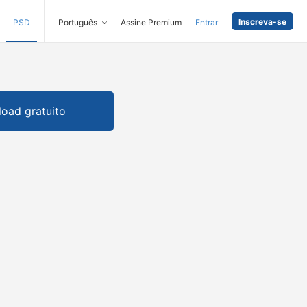
Inscreva-se
PSD
Português
Assine Premium
Entrar
oad gratuito