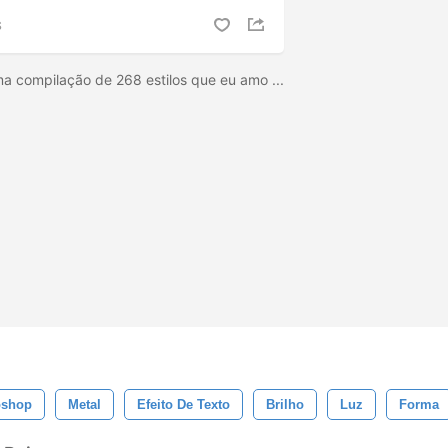
S
ma compilação de 268 estilos que eu amo ...
oshop
Metal
Efeito De Texto
Brilho
Luz
Forma