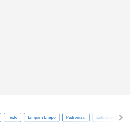
Texto
Limpar \ Limpo
Padronizar
Estilos De Camad