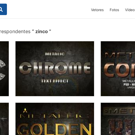
Vetores
Fotos
Vídeo
rrespondentes
zinco