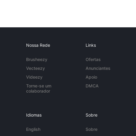
Nossa Rede
Links
Brusheezy
Ofertas
Vecteezy
Anunciantes
Videezy
Apoio
Torne-se um
DMCA
colaborador
Idiomas
Sobre
English
Sobre