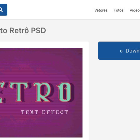
Vetores
Fotos
Vídeo
xto Retrô PSD
Downl