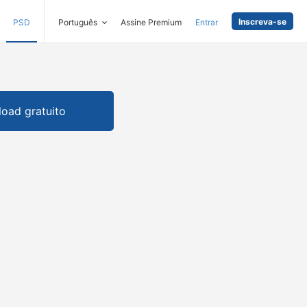
Inscreva-se
PSD
Português
Assine Premium
Entrar
oad gratuito