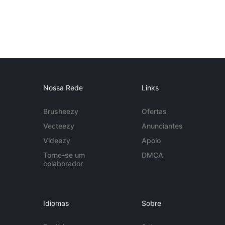
Nossa Rede
Links
Brusheezy
Ofertas
Vecteezy
Anunciantes
Videezy
Apoio
Torne-se um
DMCA
colaborador
Idiomas
Sobre