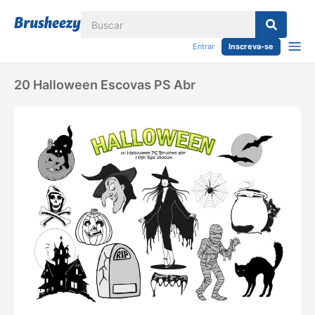
Entrar
Inscreva-se
20 Halloween Escovas PS Abr