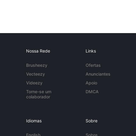
Nossa Rede
Links
Brusheezy
Ofertas
Vecteezy
Anunciantes
Videezy
Apoio
Torne-se um
DMCA
colaborador
Idiomas
Sobre
English
Sobre