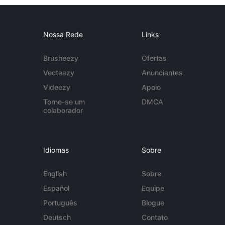
Nossa Rede
Links
Brusheezy
Ofertas
Vecteezy
Anunciantes
Videezy
Apoio
Torne-se um
DMCA
colaborador
Idiomas
Sobre
English
Sobre
Español
Equipe
Português
Blogue
Deutsch
Contato