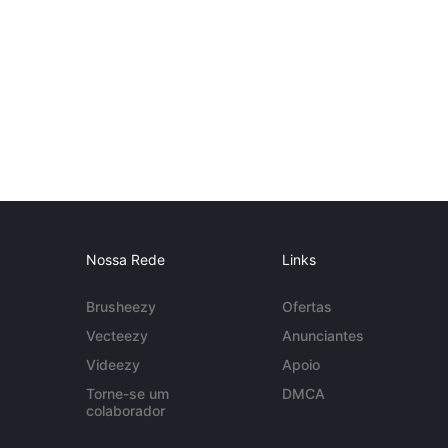
Nossa Rede
Links
Brusheezy
Ofertas
Vecteezy
Anunciantes
Videezy
Apoio
Torne-se um
DMCA
colaborador