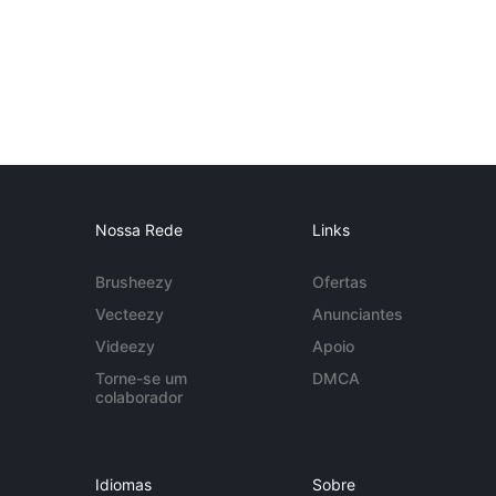
Nossa Rede
Links
Brusheezy
Ofertas
Vecteezy
Anunciantes
Videezy
Apoio
Torne-se um
DMCA
colaborador
Idiomas
Sobre