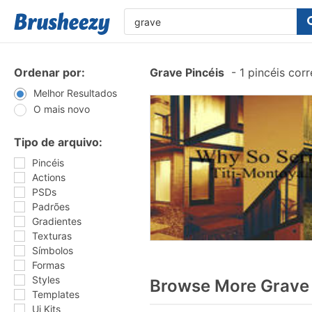
Ordenar por:
Grave Pincéis
-
1 pincéis cor
Melhor Resultados
O mais novo
Tipo de arquivo:
Pincéis
Actions
PSDs
Padrões
Gradientes
Texturas
Símbolos
Formas
Styles
Browse More Grave 
Templates
Ui Kits