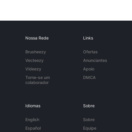
Nossa Rede
Links
Brusheezy
Ofertas
Vecteezy
Anunciantes
Videezy
Apoio
Torne-se um
DMCA
colaborador
Idiomas
Sobre
English
Sobre
Español
Equipe