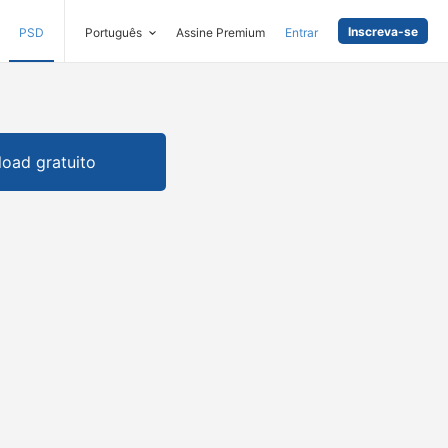
Inscreva-se
PSD
Português
Assine Premium
Entrar
oad gratuito