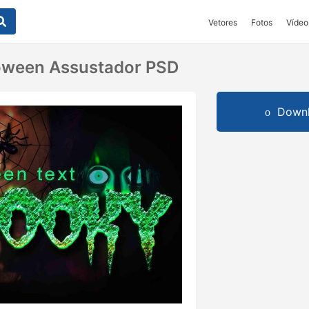
Vetores
Fotos
Vídeo
loween Assustador PSD
Downl