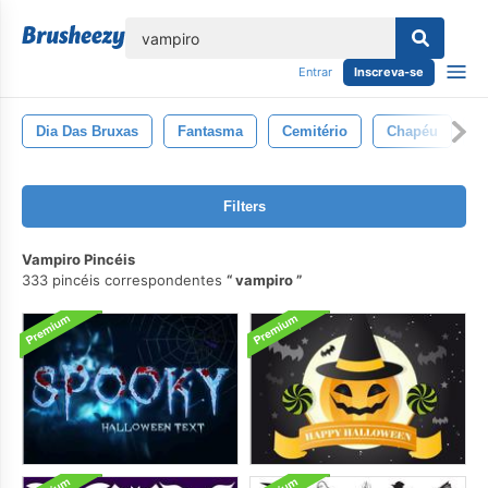
echar
Entrar
Inscreva-se
Dia Das Bruxas
Fantasma
Cemitério
Chapéu
G
Filters
Vampiro Pincéis
333 pincéis correspondentes
vampiro