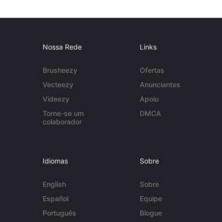
Nossa Rede
Links
Brusheezy
Ofertas
Vecteezy
Anunciantes
Videezy
Apoio
Torne-se um
DMCA
colaborador
Idiomas
Sobre
English
Sobre
Español
Equipe
Português
Blogue