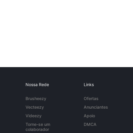
Nossa Rede
Links
Brusheezy
Ofertas
Vecteezy
Anunciantes
Videezy
Apoio
Torne-se um
DMCA
colaborador