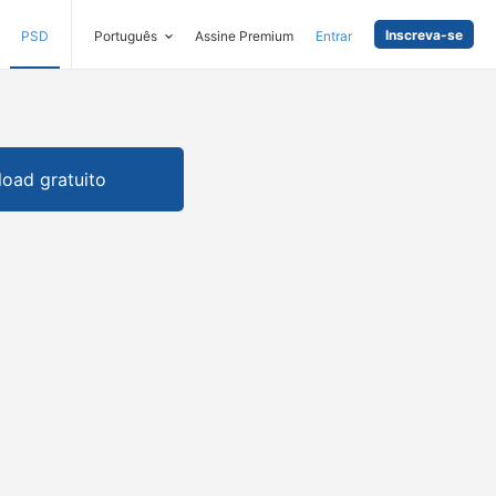
Inscreva-se
PSD
Português
Assine Premium
Entrar
oad gratuito