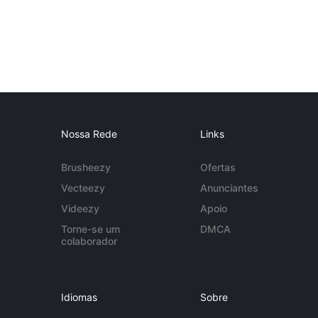
Nossa Rede
Links
Brusheezy
Ofertas
Vecteezy
Anunciantes
Videezy
Apoio
Torne-se um
DMCA
colaborador
Idiomas
Sobre