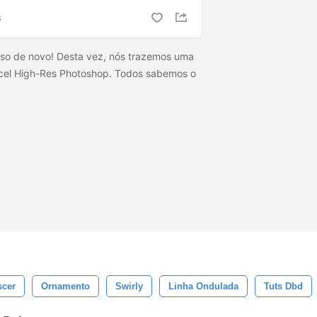
S
isso de novo! Desta vez, nós trazemos uma
ncel High-Res Photoshop. Todos sabemos o
scer
Ornamento
Swirly
Linha Ondulada
Tuts Dbd