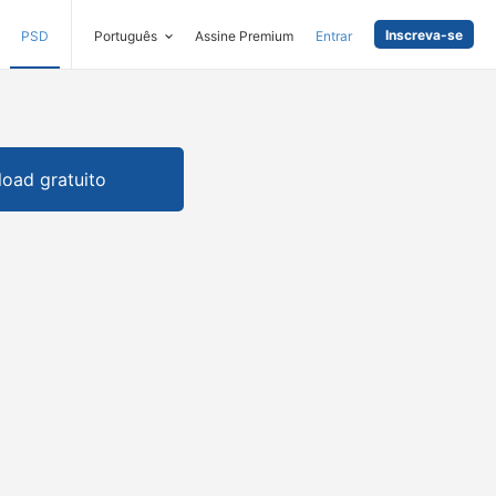
Inscreva-se
PSD
Português
Assine Premium
Entrar
oad gratuito