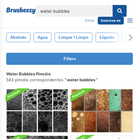
echar
Entrar
Inscreva-se
Abstrato
Agua
Limpar \ Limpo
Líquido
Fundo
Filters
Water Bubbles Pincéis
583 pincéis correspondentes
water bubbles