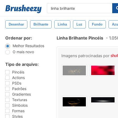
Desenhar
Brilhante
Linha
Luz
Fundo
Azu
Ordenar por:
Linha Brilhante Pincéis
-
1.05
Melhor Resultados
O mais novo
Imagens patrocinadas por
Tipo de arquivo:
Pincéis
Actions
PSDs
Padrões
Gradientes
Texturas
Símbolos
Formas
Styles