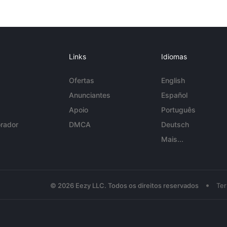
Links
Idiomas
Ofertas
English
Anunciantes
Español
Apoio
Português
rador
DMCA
Deutsch
Mais...
•
© 2026 Eezy LLC. Todos os direitos reservados
Te