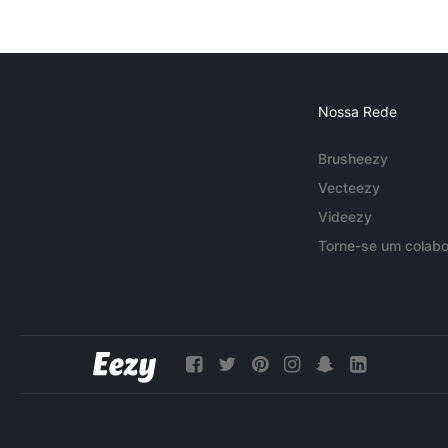
Nossa Rede
Brusheezy
Vecteezy
Videezy
Torne-se um colabo