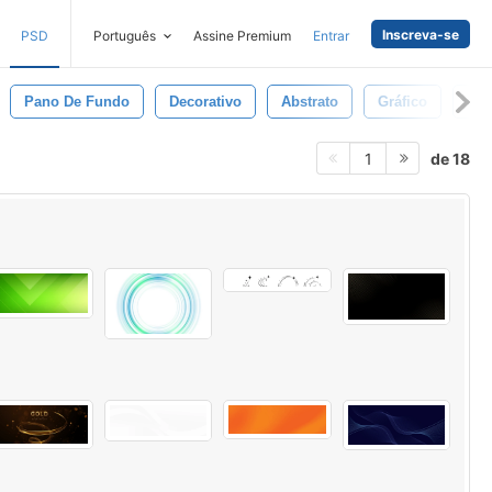
Inscreva-se
PSD
Português
Assine Premium
Entrar
Pano De Fundo
Decorativo
Abstrato
Gráfico
Luz
de 18
1