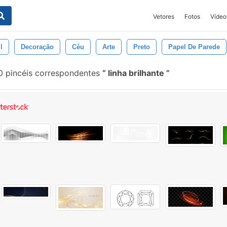
Vetores
Fotos
Vídeo
l
Decoração
Céu
Arte
Preto
Papel De Parede
0 pincéis correspondentes
linha brilhante