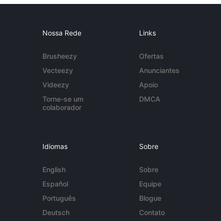
Nossa Rede
Links
Brusheezy
Ofertas
Vecteezy
Anunciantes
Videezy
Apoio
Torne-se um
DMCA
colaborador
Idiomas
Sobre
English
Sobre
Español
Equipe
Português
Blogue
Deutsch
Contato