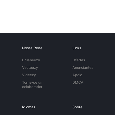
Nossa Rede
Links
Brusheezy
Ofertas
Vecteezy
Anunciantes
Videezy
Apoio
Torne-se um
DMCA
colaborador
Idiomas
Sobre