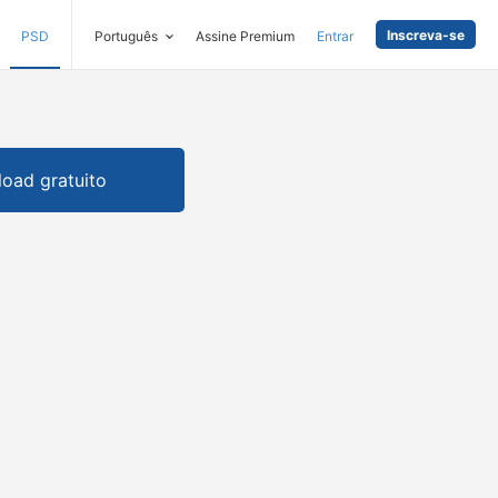
Inscreva-se
PSD
Português
Assine Premium
Entrar
oad gratuito