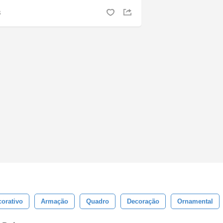
S
orativo
Armação
Quadro
Decoração
Ornamental