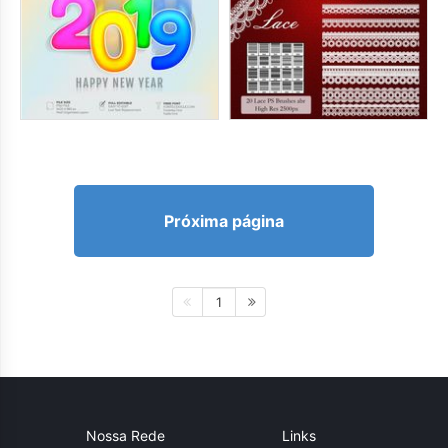
Próxima página
1
Nossa Rede
Links