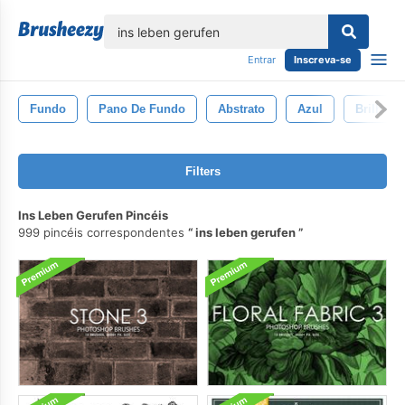
echar
Entrar
Inscreva-se
Fundo
Pano De Fundo
Abstrato
Azul
Brilhant
Filters
Ins Leben Gerufen Pincéis
999 pincéis correspondentes
ins leben gerufen