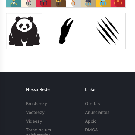
Nossa Rede
Links
Brusheezy
Ofertas
Vecteezy
Anunciantes
Videezy
Apoio
Torne-se um
DMCA
colaborador