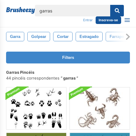
echar
Entrar
Inscreva-se
Garra
Golpear
Cortar
Estragado
Farrapo
Filters
Garras Pincéis
44 pincéis correspondentes
garras