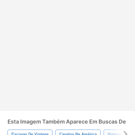
Esta Imagem Também Aparece Em Buscas De
Escovas De Vintage
Cavalos Na América
Vintage
C