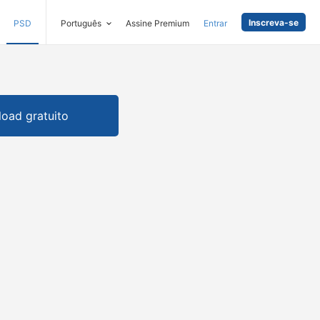
Inscreva-se
PSD
Português
Assine Premium
Entrar
oad gratuito