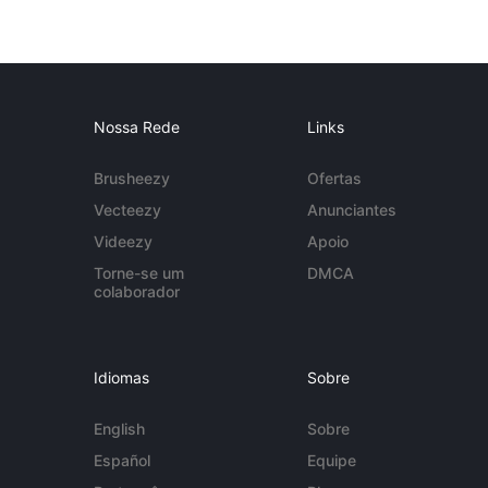
Nossa Rede
Links
Brusheezy
Ofertas
Vecteezy
Anunciantes
Videezy
Apoio
Torne-se um
DMCA
colaborador
Idiomas
Sobre
English
Sobre
Español
Equipe