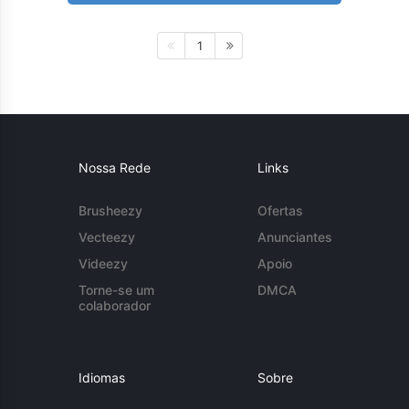
1
Nossa Rede
Links
Brusheezy
Ofertas
Vecteezy
Anunciantes
Videezy
Apoio
Torne-se um
DMCA
colaborador
Idiomas
Sobre