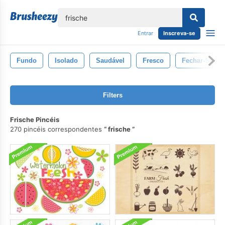
echar
Entrar
Inscreva-se
Fundo
Isolado
Saudável
Fresco
Fechar-Se
Filters
Frische Pincéis
270 pincéis correspondentes
frische