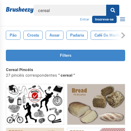
echar
Entrar
Inscreva-se
Pão
Crosta
Assar
Padaria
Café Da Manhã
Filters
Cereal Pincéis
27 pincéis correspondentes
cereal