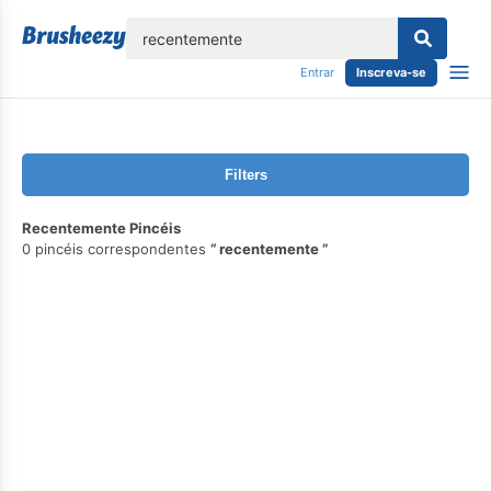
echar
Entrar
Inscreva-se
Filters
Recentemente Pincéis
0 pincéis correspondentes
recentemente