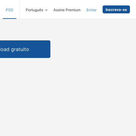
Inscreva-se
PSD
Português
Assine Premium
Entrar
oad gratuito