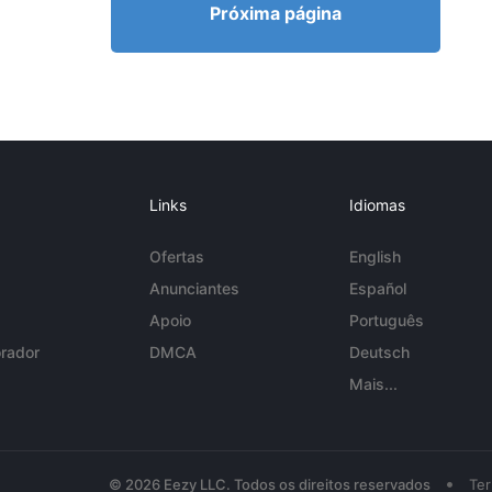
Próxima página
Links
Idiomas
Ofertas
English
Anunciantes
Español
Apoio
Português
rador
DMCA
Deutsch
Mais...
•
© 2026 Eezy LLC. Todos os direitos reservados
Te