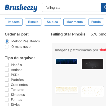
Impacto
Estrela
Salpico
Movimento
Fundo
Ordenar por:
Falling Star Pincéis
-
578 pinc
Melhor Resultados
O mais novo
Imagens patrocinadas por
Tipo de arquivo:
Pincéis
Actions
PSDs
Padrões
Gradientes
Texturas
Símbolos
Formas
Styles