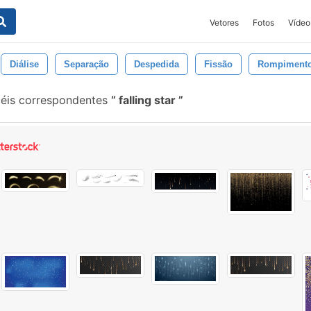
Vetores
Fotos
Vídeo
Diálise
Separação
Despedida
Fissão
Rompiment
éis correspondentes
falling star