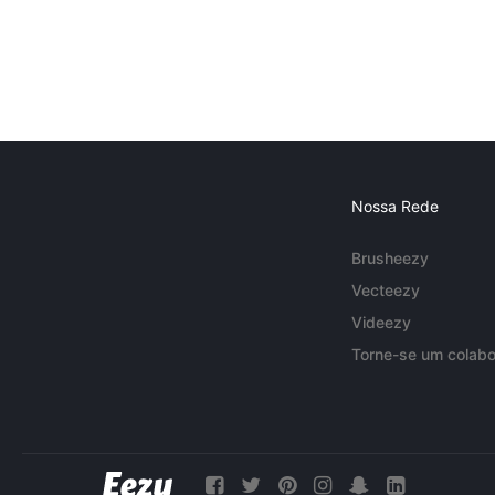
Nossa Rede
Brusheezy
Vecteezy
Videezy
Torne-se um colabo