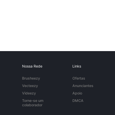
Nossa Rede
Links
Brusheezy
Ofertas
Vecteezy
Anunciantes
Videezy
Apoio
Torne-se um
DMCA
colaborador