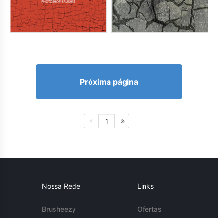
Próxima página
1
Nossa Rede
Links
Brusheezy
Ofertas