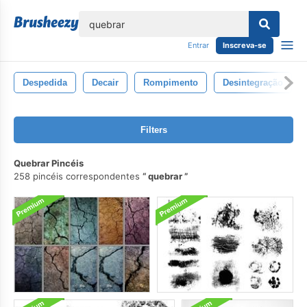
echar
Entrar
Inscreva-se
Despedida
Decair
Rompimento
Desintegração
Filters
Quebrar Pincéis
258 pincéis correspondentes
quebrar