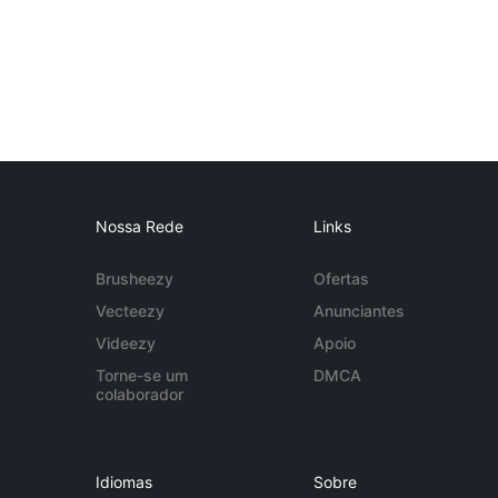
Nossa Rede
Links
Brusheezy
Ofertas
Vecteezy
Anunciantes
Videezy
Apoio
Torne-se um
DMCA
colaborador
Idiomas
Sobre