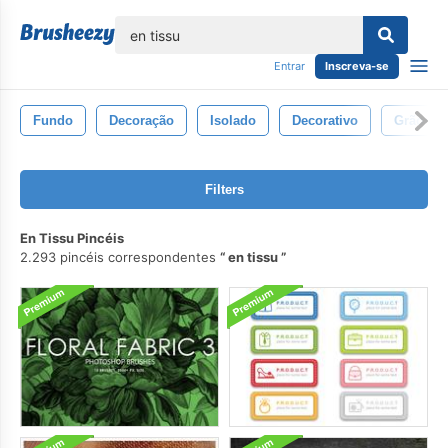
echar
Entrar
Inscreva-se
Fundo
Decoração
Isolado
Decorativo
Grão
Filters
En Tissu Pincéis
2.293 pincéis correspondentes
en tissu