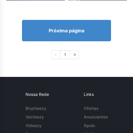
Próxima página
1
Nossa Rede
Links
Brusheezy
Ofertas
Vecteezy
Anunciantes
Videezy
Apoio