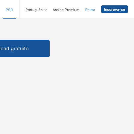
Inscreva-se
PSD
Português
Assine Premium
Entrar
oad gratuito