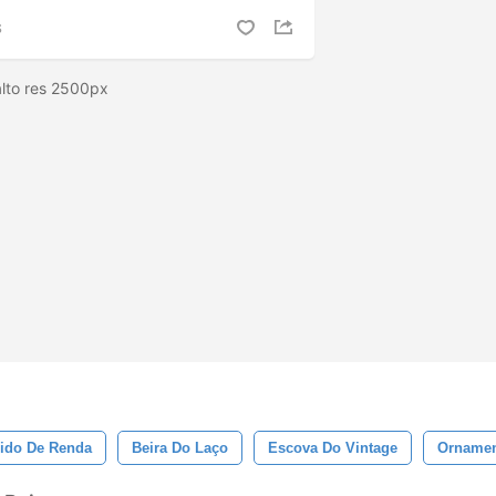
S
alto res 2500px
ido De Renda
Beira Do Laço
Escova Do Vintage
Ornamen