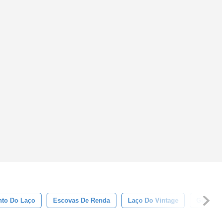
to Do Laço
Escovas De Renda
Laço Do Vintage
Guarniç