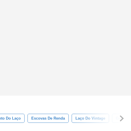
to Do Laço
Escovas De Renda
Laço Do Vintage
Guarniç