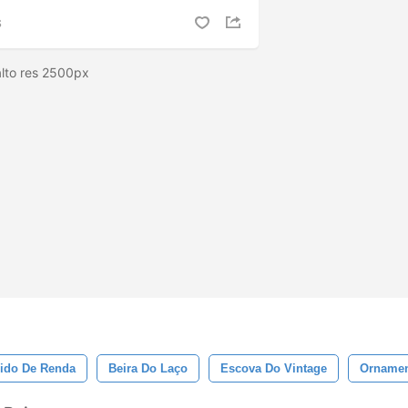
S
alto res 2500px
ido De Renda
Beira Do Laço
Escova Do Vintage
Ornamen