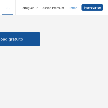
Inscreva-se
PSD
Português
Assine Premium
Entrar
oad gratuito