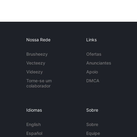
Nossa Rede
Links
Brusheezy
Ofertas
Vecteezy
Anunciantes
Videezy
Apoio
Torne-se um
DMCA
colaborador
Idiomas
Sobre
English
Sobre
Español
Equipe