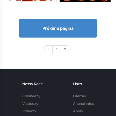
Próxima página
1
Nossa Rede
Links
Brusheezy
Ofertas
Vecteezy
Anunciantes
Videezy
Apoio