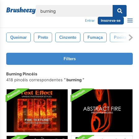
echar
Entrar
Inscreva-se
Queimar
Preto
Cinzento
Fumaça
Poeira
Filters
Burning Pincéis
418 pincéis correspondentes
burning